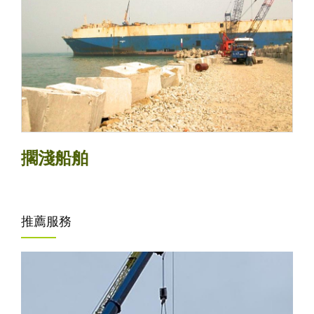
擱淺船舶
推薦服務